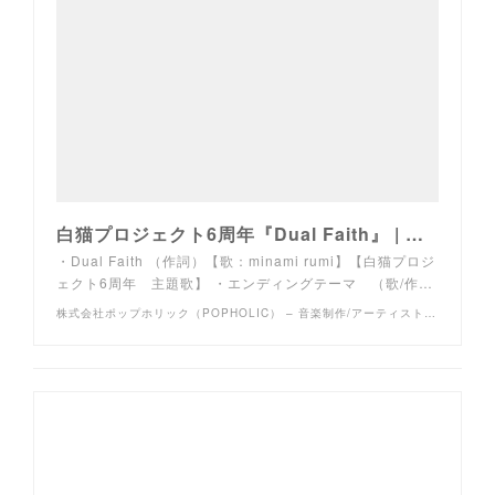
白猫プロジェクト6周年『Dual Faith』 | 株式会社ポップホリック（POPHOLIC） – 音楽制作/アーティスト・クリエイターマネージメント
・Dual Faith （作詞）【歌：minami rumi】【白猫プロジ
ェクト6周年 主題歌】 ・エンディングテーマ （歌/作…
株式会社ポップホリック（POPHOLIC） – 音楽制作/アーティスト・クリエイターマネージメント