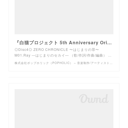
『白猫プロジェクト 5th Anniversary Original Soundtrack』 | 株式会社ポップホリック（POPHOLIC） – 音楽制作/アーティスト・クリエイターマネージメント
◎Disc4◎ ZERO CHRONICLE 〜はじまりの罪〜
M01.Ray ―はじまりのセカイ― （歌/作詞/作曲/編曲） …
株式会社ポップホリック（POPHOLIC） – 音楽制作/アーティスト・クリエイターマネージメント