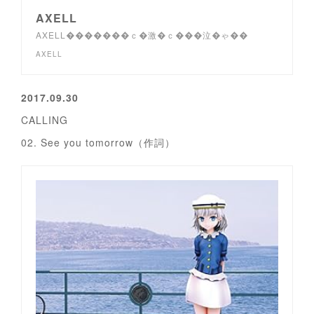
AXELL
AXELL�������ｃ�激�ｃ���泣�ゃ��
AXELL
2017.09.30
CALLING
02. See you tomorrow（作詞）