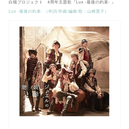
白猫プロジェクト 4周年主題歌『Lux -最後の約束- 』
Lux -最後の約束- （作詞/作曲/編曲/歌：山崎寛子）