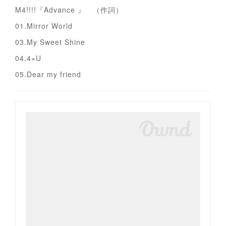
M4!!!!『Advance 』 （作詞）
01.Mirror World
03.My Sweet Shine
04.4×U
05.Dear my friend