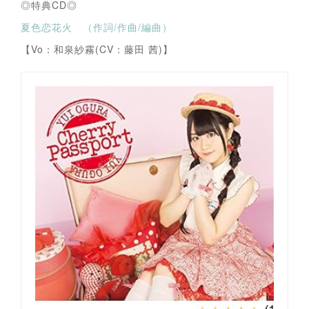
◎特典CD◎
夏色恋花火 （作詞/作曲/編曲）
【Vo：和泉紗霧(CV：藤田 茜)】