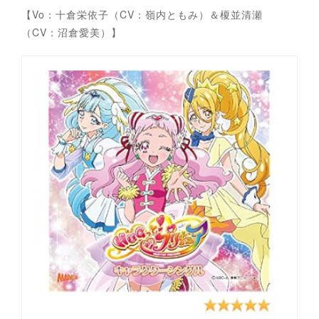
【Vo：十倉栄依子（CV：嶺内ともみ）＆榎並清瀬
（CV：沼倉愛美）】