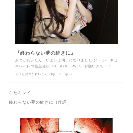
『終わらない夢の続きに』
おつかれいたん！いよいよ明日になりました(@＞ω＜)キセ
キレイレコ発主催@TSUTAYA O-WESTお願いきてー！…
今日もおつかれいたんヾ(@゜▽゜@)ノ
キセキレイ
終わらない夢の続きに（作詞）