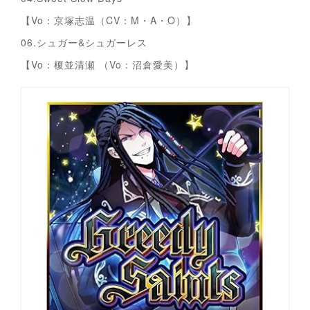
【Vo：京塚志温（CV：M・A・O）】
06.シュガー&シュガーレス
【Vo：榎並清瀬 （Vo：沼倉愛美）】